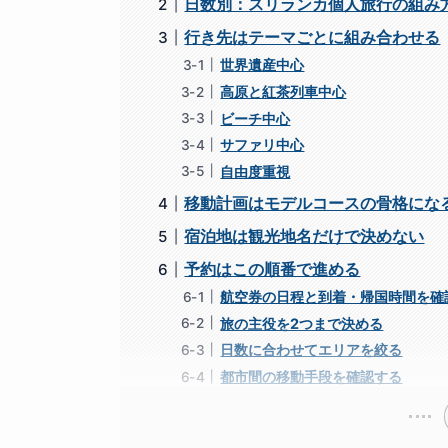
日数別：スリランカ個人旅行の組み
行き先はテーマごとに組み合わせる
世界遺産中心
高原と紅茶列車中心
ビーチ中心
サファリ中心
自由度重視
移動計画はモデルコースの骨格にな
宿泊地は観光地名だけで決めない
予約はこの順番で進める
航空券の日程と到着・帰国時間を確
旅の主役を2つまで決める
日数に合わせてエリアを絞る
都市間の移動手段を確認する