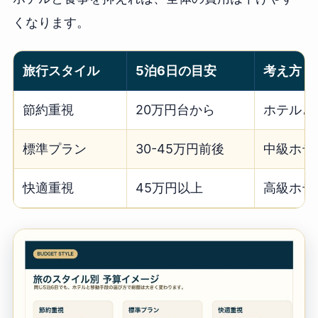
くなります。
旅行スタイル
5泊6日の目安
考え方
節約重視
20万円台から
ホテルと
標準プラン
30-45万円前後
中級ホテ
快適重視
45万円以上
高級ホテ