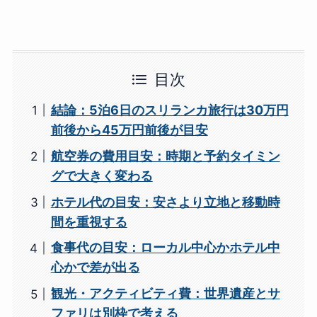
目次
結論：5泊6日のスリランカ旅行は30万円
前後から45万円前後が目安
航空券の費用目安：時期と予約タイミン
グで大きく変わる
ホテル代の目安：安さより立地と移動時
間を重視する
食事代の目安：ローカル中心かホテル中
心かで差が出る
観光・アクティビティ費：世界遺産とサ
ファリは別枠で考える