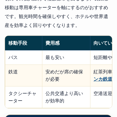
移動は専用車チャーターを軸にするのがおすすめ
です。観光時間を確保しやすく、ホテルや世界遺
産を効率よく回りやすくなります。
移動手段
費用感
向いている
バス
最も安い
短距離やロ
鉄道
安めだが席の確保
紅茶列車な
が必要
ンカ鉄道ガ
タクシーチャ
公共交通より高い
空港送迎、
ーター
が効率的